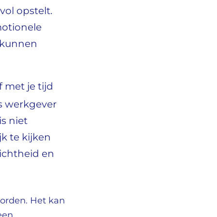
vol opstelt.
emotionele
d kunnen
f met je tijd
ls werkgever
s niet
k te kijken
ichtheid en
worden. Het kan
een