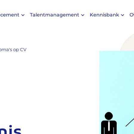
acement
Talentmanagement
Kennisbank
O
loma's op CV