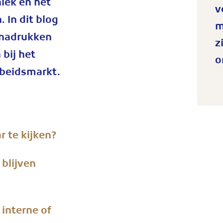
niek en het
v
. I
n dit blog
m
benadrukken
z
bij het
o
rbeidsmarkt.
r te kijken?
 blijven
interne of