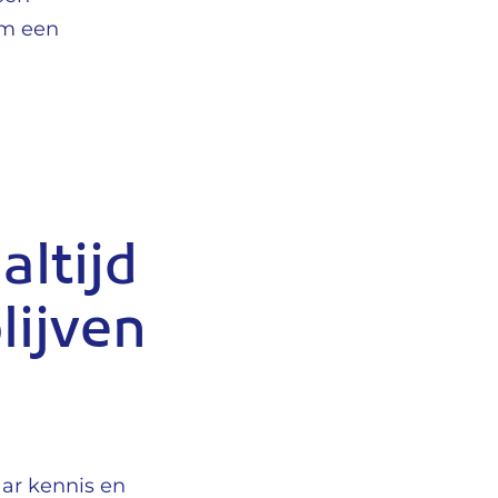
 om een
ltijd
lijven
aar kennis en