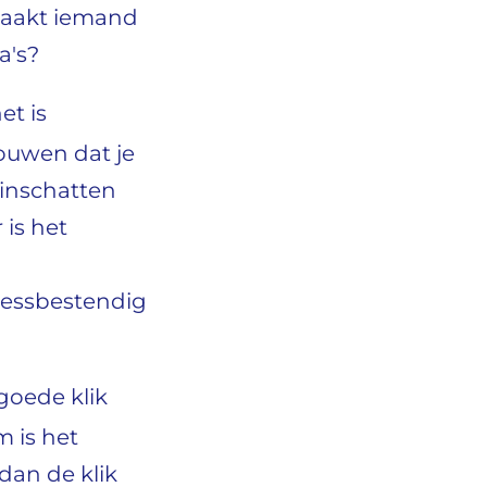
maakt iemand
a's?
et is
rouwen dat je
 inschatten
 is het
tressbestendig
goede klik
m is het
dan de klik