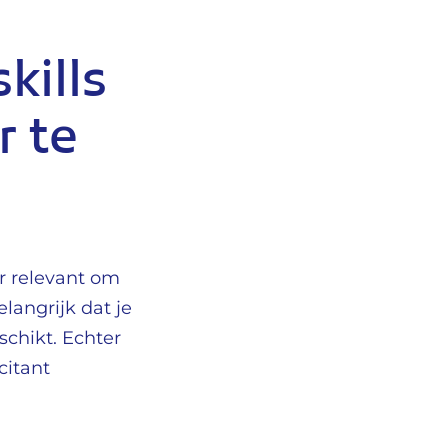
kills
r te
er relevant om
elangrijk dat je
schikt. Echter
citant