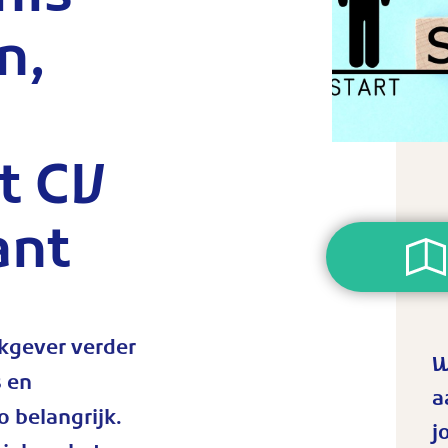
nis
n,
t CV
ant
rkgever verder
W
s en
a
o belangrijk.
j