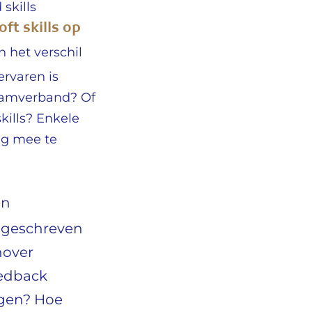
skills
oft skills op
 het verschil
ervaren is
eamverband? Of
ills? Enkele
ing mee te
en
ongeschreven
nover
eedback
gen? Hoe