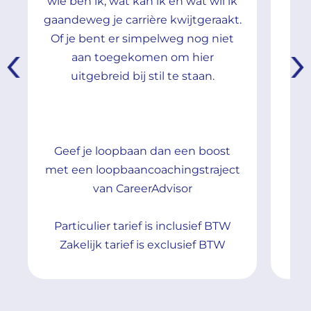
wie ben ik, wat kan ik en wat wil ik
ma
gaandeweg je carrière kwijtgeraakt.
nie
Of je bent er simpelweg nog niet
n
aan toegekomen om hier
per
uitgebreid bij stil te staan.
uit
Geef je loopbaan dan een boost
Me
met een loopbaancoachingstraject
van CareerAdvisor
Particulier tarief is inclusief BTW
Pa
Zakelijk tarief is exclusief BTW
Z