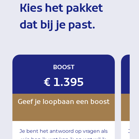
Kies het pakket
dat bij je past.
BOOST
€ 1.395
Geef je loopbaan een boost
Kl
Je bent het antwoord op vragen als
Je w