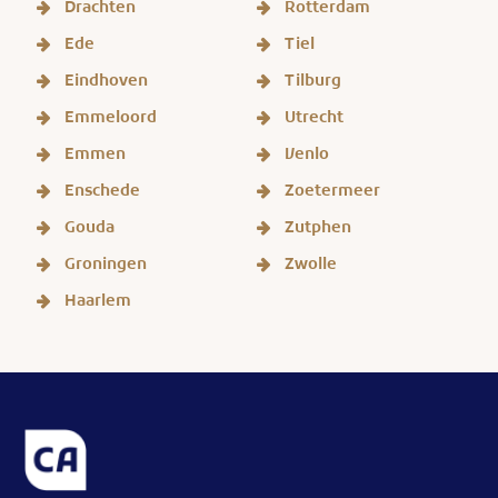
Drachten
Rotterdam
Ede
Tiel
Eindhoven
Tilburg
Emmeloord
Utrecht
Emmen
Venlo
Enschede
Zoetermeer
Gouda
Zutphen
Groningen
Zwolle
Haarlem