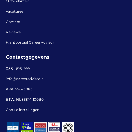
Onze klanten
Vacatures
Contact
Reviews
Klantportaal CareerAdvisor
Contactgegevens
088 - 6161 999
info@careeradvisor.nl
KVK: 97623083
BTW: NL868141100B01
Cookie instellingen