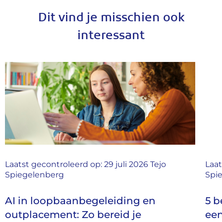
Dit vind je misschien ook
interessant
Tejo
Laatst gecontroleerd op: 29 juli 2026
Tejo
Spiegelenberg
n
5 belangrijke aandachtspunten 
een goed outplacement bureau t