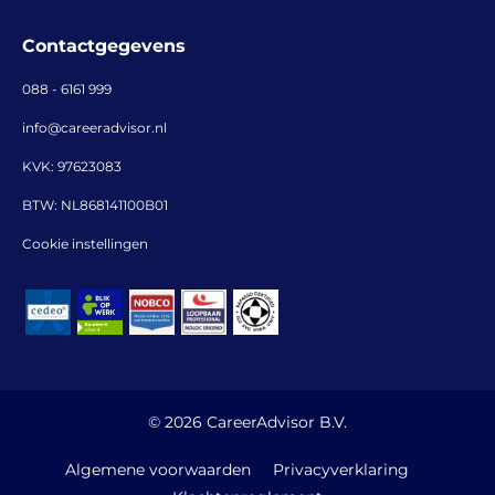
Contactgegevens
088 - 6161 999
info@careeradvisor.nl
KVK: 97623083
BTW: NL868141100B01
Cookie instellingen
© 2026 CareerAdvisor B.V.
Algemene voorwaarden
Privacyverklaring