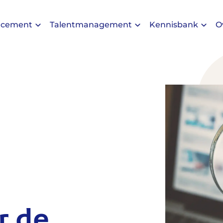
acement
Talentmanagement
Kennisbank
O