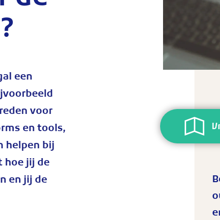
r de
s?
gal een
bijvoorbeeld
 reden voor
V
orms en tools,
 helpen bij
 hoe jij de
B
 en jij de
o
e