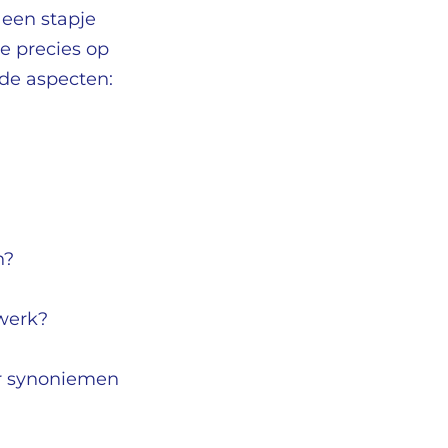
 een stapje
je precies op
nde aspecten:
n?
 werk?
or synoniemen