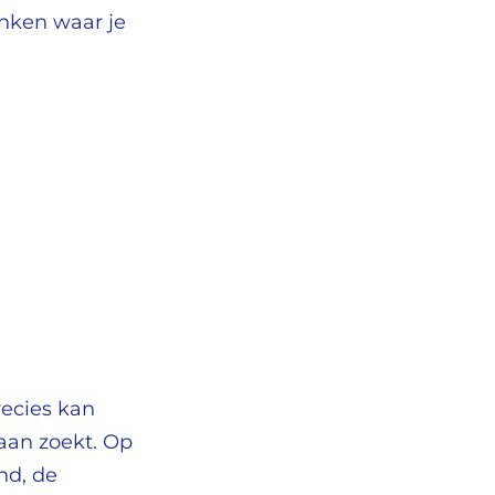
anken waar je
recies kan
baan zoekt. Op
nd, de