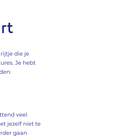
rt
ijtje die je
ures. Je hebt
den:
ettend veel
 jezelf niet te
erder gaan