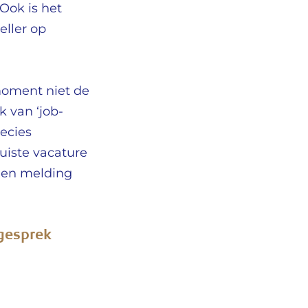
Ook is het
eller op
 moment niet de
 van ‘job-
recies
uiste vacature
 een melding
egesprek