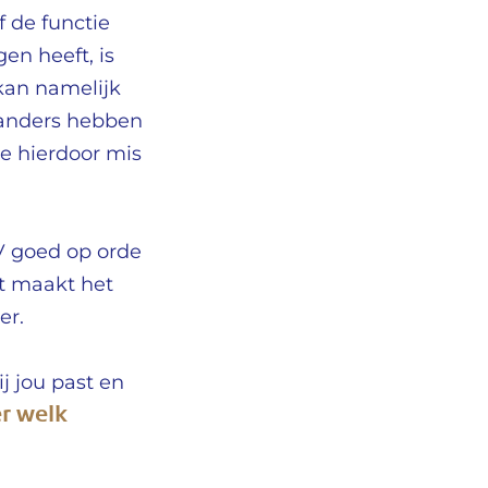
 de functie
en heeft, is
kan namelijk
t anders hebben
ie hierdoor mis
CV goed op orde
it maakt het
er.
j jou past en
r welk