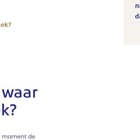
n
d
oek?
 waar
ek?
en moment de