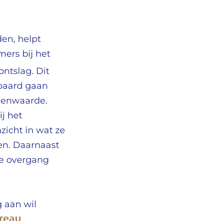
en, helpt
ers bij het
ntslag. Dit
epaard gaan
igenwaarde.
j het
zicht in wat ze
en. Daarnaast
le overgang
 aan wil
reau