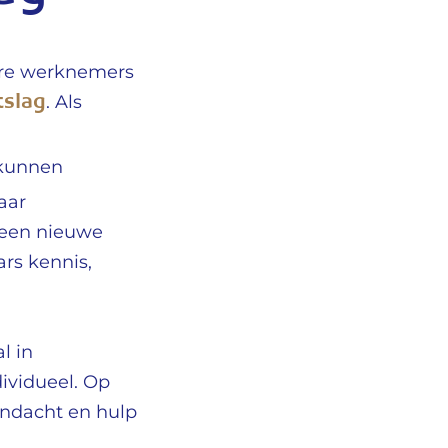
ere werknemers
tslag
. Als
 kunnen
aar
 een nieuwe
rs kennis,
l in
ividueel. Op
andacht en hulp