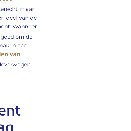
terecht, maar
n deel van de
ment. Wanneer
et goed om de
 maken aan
len van
loverwogen
ent
lag