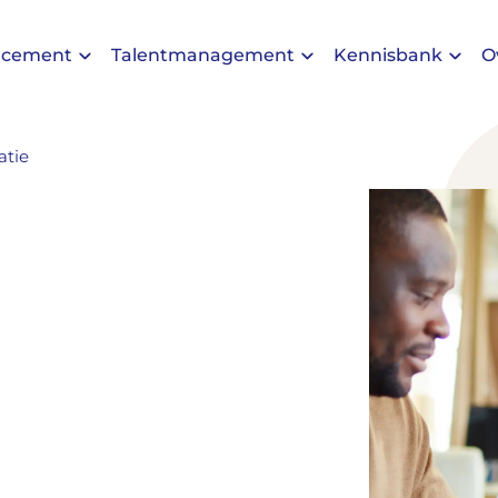
acement
Talentmanagement
Kennisbank
O
atie