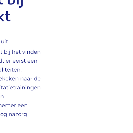
 bij
kt
 uit
t bij het vinden
t er eerst een
liteiten,
gekeken naar de
tatietrainingen
en
rknemer een
nog nazorg