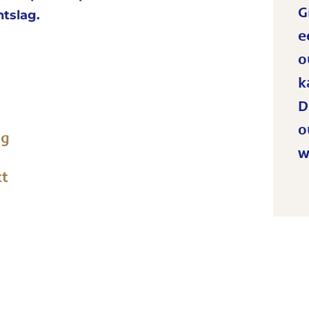
G
ntslag.
e
o
k
D
o
ag
w
kt