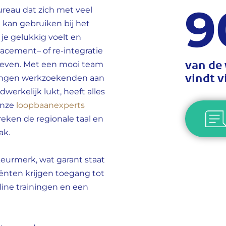
9
ureau dat zich met veel
 kan gebruiken bij het
je gelukkig voelt en
lacement– of re-integratie
van de
 geven. Met een mooi team
vindt 
igingen werkzoekenden aan
werkelijk lukt, heeft alles
Onze
loopbaanexperts
eken de regionale taal en
ak.
eurmerk, wat garant staat
iënten krijgen toegang tot
nline trainingen en een