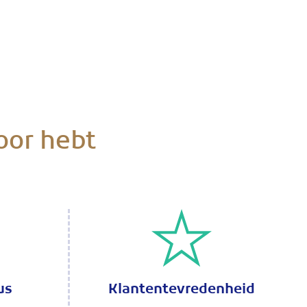
oor hebt
us
Klantentevredenheid