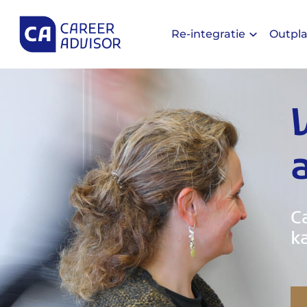
Re-integratie
Outpl
C
k