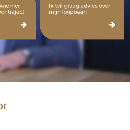
rknemer
Ik wil graag advies over
or traject
mijn loopbaan
or