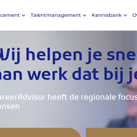
acement
Talentmanagement
Kennisbank
O
Wij helpen je sne
aan werk dat bij j
areerAdvisor heeft de regionale focu
ansen