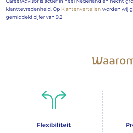
CareerAdvisor is actief in heel Nederland en hecht g
klanttevredenheid. Op
Klantenvertellen
worden wij 
gemiddeld cijfer van 9,2
Waarom 
Flexibiliteit
Pr