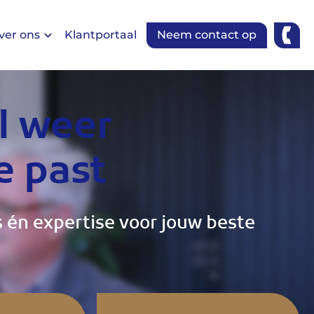
ver ons
Klantportaal
Neem contact op
l weer
e past
s én expertise voor jouw beste