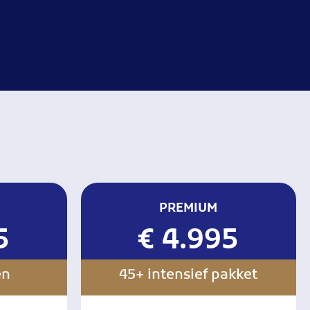
PREMIUM
5
€ 4.995
en
45+ intensief pakket