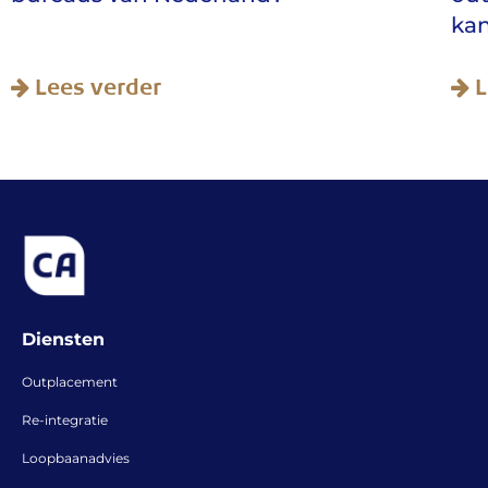
ka
Lees verder
L
Diensten
Outplacement
Re-integratie
Loopbaanadvies