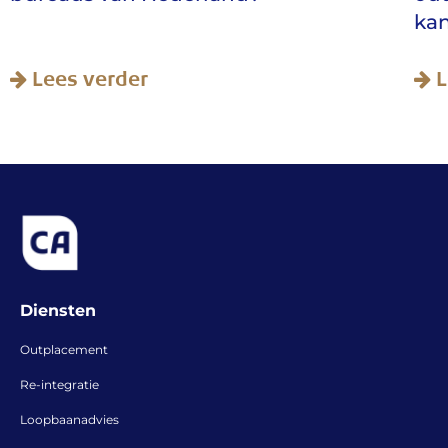
kan bieden
er
Lees verder
Diensten
Outplacement
Re-integratie
Loopbaanadvies