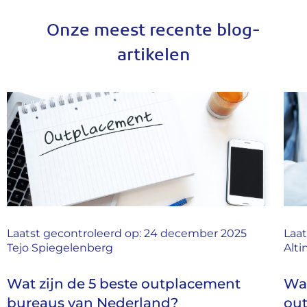
Onze meest recente blog-
artikelen
oleerd op: 24 december 2025
Laatst gecontroleerd 
berg
Altink
 5 beste outplacement
Waarom je geen
n Nederland?
outplacementtraj