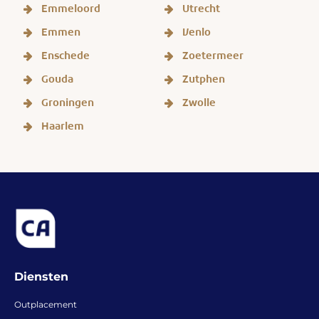
Emmeloord
Utrecht
Emmen
Venlo
Enschede
Zoetermeer
Gouda
Zutphen
Groningen
Zwolle
Haarlem
Diensten
Outplacement