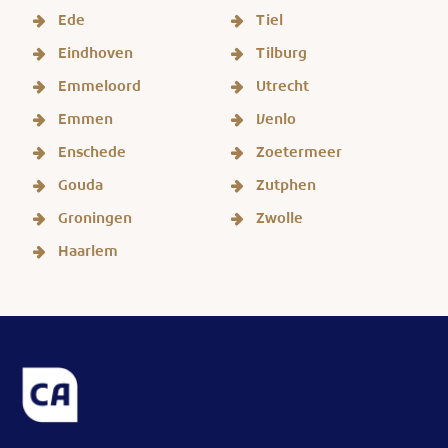
Ede
Tiel
Eindhoven
Tilburg
Emmeloord
Utrecht
Emmen
Venlo
Enschede
Zoetermeer
Gouda
Zutphen
Groningen
Zwolle
Haarlem