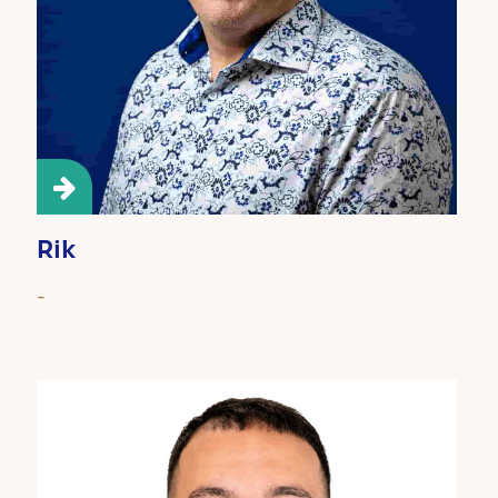
Rik
-