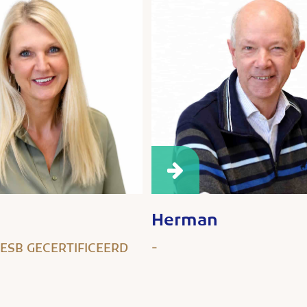
Herman
VESB GECERTIFICEERD
-