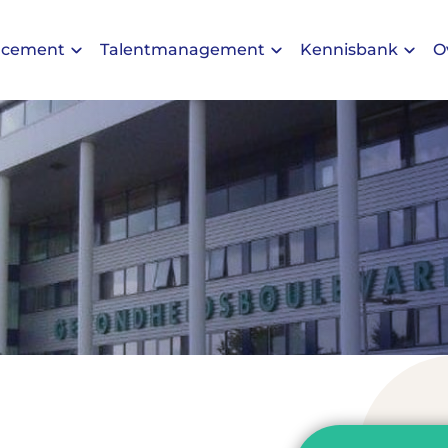
acement
Talentmanagement
Kennisbank
O