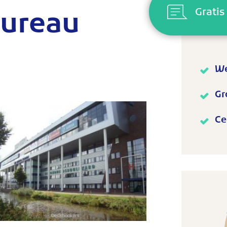
ureau
Grati
We
Gr
Ce