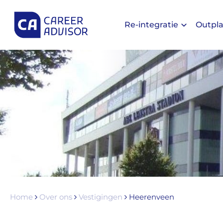
Re-integratie
Outpl
Home
Over ons
Vestigingen
Heerenveen