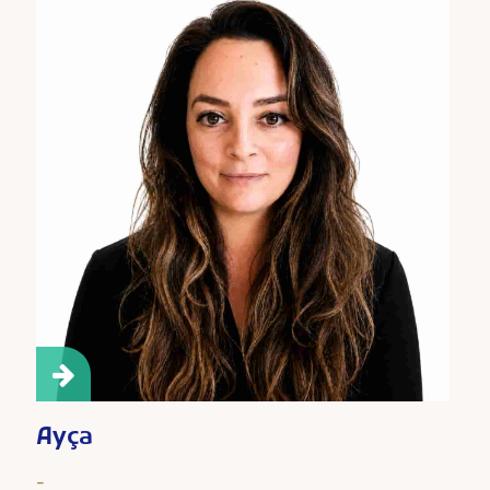
Ayça
-