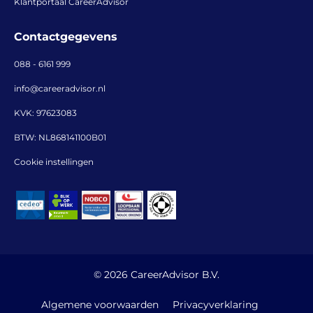
Klantportaal CareerAdvisor
Contactgegevens
088 - 6161 999
info@careeradvisor.nl
KVK: 97623083
BTW: NL868141100B01
Cookie instellingen
© 2026 CareerAdvisor B.V.
Algemene voorwaarden
Privacyverklaring